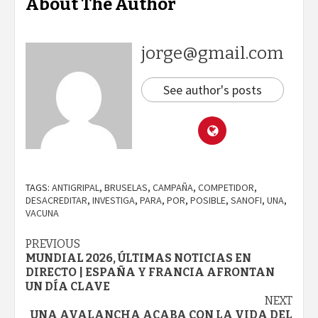
About The Author
jorge@gmail.com
See author's posts
TAGS:
ANTIGRIPAL
,
BRUSELAS
,
CAMPAÑA
,
COMPETIDOR
,
DESACREDITAR
,
INVESTIGA
,
PARA
,
POR
,
POSIBLE
,
SANOFI
,
UNA
,
VACUNA
Continue
PREVIOUS
MUNDIAL 2026, ÚLTIMAS NOTICIAS EN
Reading
DIRECTO | ESPAÑA Y FRANCIA AFRONTAN
UN DÍA CLAVE
NEXT
UNA AVALANCHA ACABA CON LA VIDA DEL