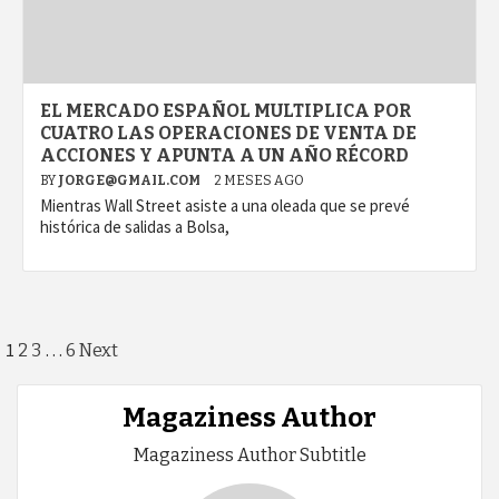
EL MERCADO ESPAÑOL MULTIPLICA POR
CUATRO LAS OPERACIONES DE VENTA DE
ACCIONES Y APUNTA A UN AÑO RÉCORD
BY
JORGE@GMAIL.COM
2 MESES AGO
Mientras Wall Street asiste a una oleada que se prevé
histórica de salidas a Bolsa,
Paginación
1
…
2
3
6
Next
de
Magaziness Author
entradas
Magaziness Author Subtitle