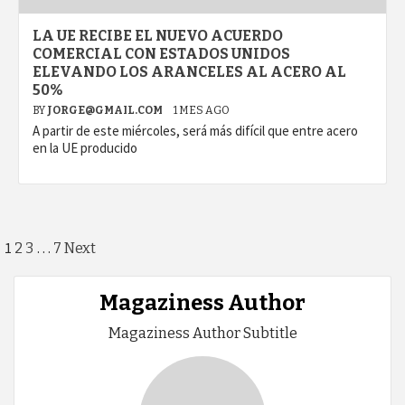
LA UE RECIBE EL NUEVO ACUERDO
COMERCIAL CON ESTADOS UNIDOS
ELEVANDO LOS ARANCELES AL ACERO AL
50%
BY
JORGE@GMAIL.COM
1 MES AGO
A partir de este miércoles, será más difícil que entre acero
en la UE producido
Paginación
1
…
2
3
7
Next
de
Magaziness Author
entradas
Magaziness Author Subtitle