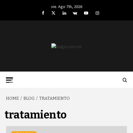
Skip
vie. Ago 7th, 2026
to
Facebook
Twitter
LinkedIn
VK
YouTube
Instagram
content
BUGA.COM.CO
Primary
Menu
HOME
BLOG
TRATAMIENTO
tratamiento