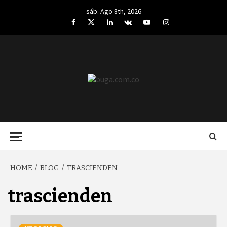
Skip
sáb. Ago 8th, 2026
to
Facebook
Twitter
LinkedIn
VK
YouTube
Instagram
content
BUGA.COM.CO
Primary
Menu
HOME
BLOG
TRASCIENDEN
trascienden