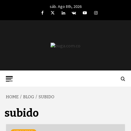
Skip
sáb. Ago 8th, 2026
to
Facebook
Twitter
LinkedIn
VK
YouTube
Instagram
content
BUGA.COM.CO
Primary
Menu
HOME
BLOG
SUBIDO
subido