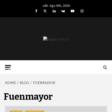
Skip
sáb. Ago 8th, 2026
to
Facebook
Twitter
LinkedIn
VK
YouTube
Instagram
content
BUGA.COM.CO
Primary
Menu
HOME
BLOG
FUENMAYOR
Fuenmayor