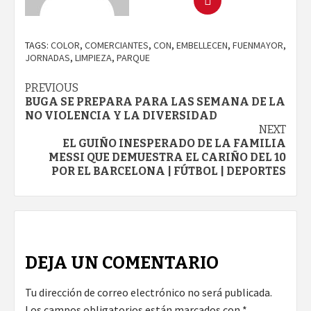
TAGS:
COLOR
,
COMERCIANTES
,
CON
,
EMBELLECEN
,
FUENMAYOR
,
JORNADAS
,
LIMPIEZA
,
PARQUE
Continue
PREVIOUS
BUGA SE PREPARA PARA LAS SEMANA DE LA
Reading
NO VIOLENCIA Y LA DIVERSIDAD
NEXT
EL GUIÑO INESPERADO DE LA FAMILIA
MESSI QUE DEMUESTRA EL CARIÑO DEL 10
POR EL BARCELONA | FÚTBOL | DEPORTES
DEJA UN COMENTARIO
Tu dirección de correo electrónico no será publicada.
Los campos obligatorios están marcados con
*