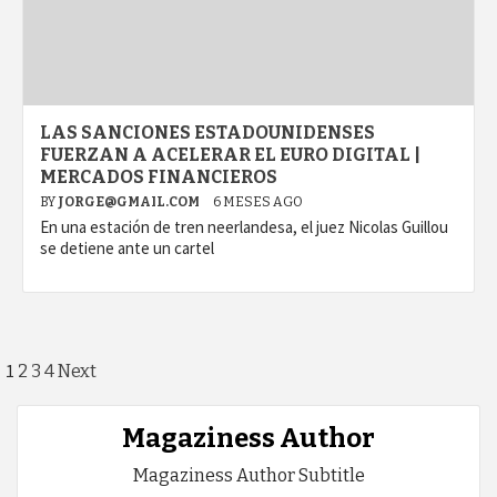
LAS SANCIONES ESTADOUNIDENSES
FUERZAN A ACELERAR EL EURO DIGITAL |
MERCADOS FINANCIEROS
BY
JORGE@GMAIL.COM
6 MESES AGO
En una estación de tren neerlandesa, el juez Nicolas Guillou
se detiene ante un cartel
Paginación
1
2
3
4
Next
de
Magaziness Author
entradas
Magaziness Author Subtitle