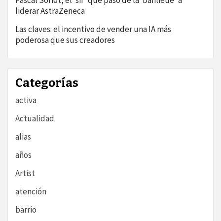
Pascal Soriot, el ‘sir’ que pasó de la ‘banlieue’ a
liderar AstraZeneca
Las claves: el incentivo de vender una IA más
poderosa que sus creadores
Categorías
activa
Actualidad
alias
años
Artist
atención
barrio