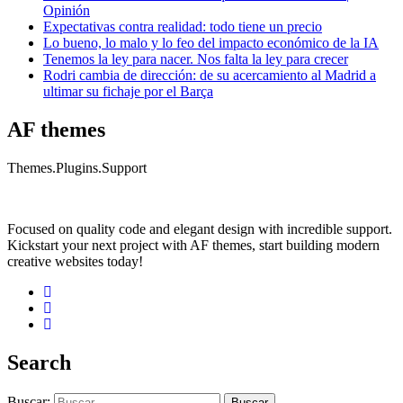
Opinión
Expectativas contra realidad: todo tiene un precio
Lo bueno, lo malo y lo feo del impacto económico de la IA
Tenemos la ley para nacer. Nos falta la ley para crecer
Rodri cambia de dirección: de su acercamiento al Madrid a
ultimar su fichaje por el Barça
AF themes
Themes.Plugins.Support
Focused on quality code and elegant design with incredible support.
Kickstart your next project with AF themes, start building modern
creative websites today!
Search
Buscar: