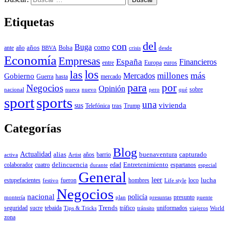
Etiquetas
del
con
Buga
años
como
año
Bolsa
ante
BBVA
crisis
desde
Economía
Empresas
España
Financieros
Europa
euros
entre
los
las
millones
más
Mercados
Gobierno
Guerra
hasta
mercado
para
por
Negocios
Opinión
sobre
nueva
nuevo
pero
qué
nacional
sport
sports
una
vivienda
sus
tras
Telefónica
Trump
Categorías
Blog
Actualidad
capturado
alias
barrio
buenaventura
años
activa
Artist
delincuencia
Entretenimiento
colaborador
espartanos
cuatro
edad
durante
especial
General
leer
lucha
loco
estupefacientes
fueron
hombres
festivo
Life style
Negocios
nacional
policía
presunto
montería
plan
presuntas
puente
Trends
seguridad
sucre
tebaida
tráfico
uniformados
Tips & Tricks
tránsito
viajeros
World
zona