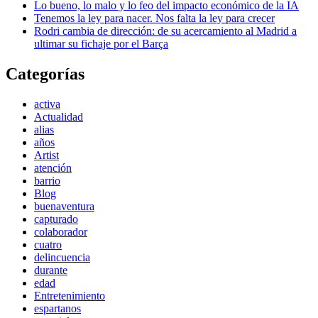
Lo bueno, lo malo y lo feo del impacto económico de la IA
Tenemos la ley para nacer. Nos falta la ley para crecer
Rodri cambia de dirección: de su acercamiento al Madrid a
ultimar su fichaje por el Barça
Categorías
activa
Actualidad
alias
años
Artist
atención
barrio
Blog
buenaventura
capturado
colaborador
cuatro
delincuencia
durante
edad
Entretenimiento
espartanos