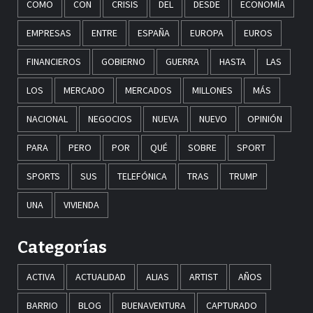
COMO
CON
CRISIS
DEL
DESDE
ECONOMÍA
EMPRESAS
ENTRE
ESPAÑA
EUROPA
EUROS
FINANCIEROS
GOBIERNO
GUERRA
HASTA
LAS
LOS
MERCADO
MERCADOS
MILLONES
MÁS
NACIONAL
NEGOCIOS
NUEVA
NUEVO
OPINIÓN
PARA
PERO
POR
QUÉ
SOBRE
SPORT
SPORTS
SUS
TELEFÓNICA
TRAS
TRUMP
UNA
VIVIENDA
Categorías
ACTIVA
ACTUALIDAD
ALIAS
ARTIST
AÑOS
BARRIO
BLOG
BUENAVENTURA
CAPTURADO