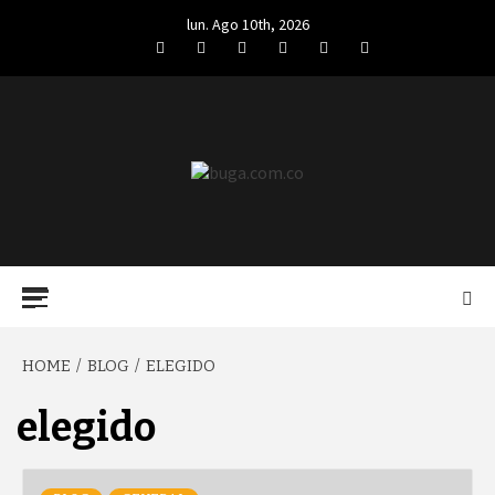
Skip
lun. Ago 10th, 2026
to
Facebook
Twitter
LinkedIn
VK
YouTube
Instagram
content
BUGA.COM.CO
Primary
Menu
HOME
BLOG
ELEGIDO
elegido