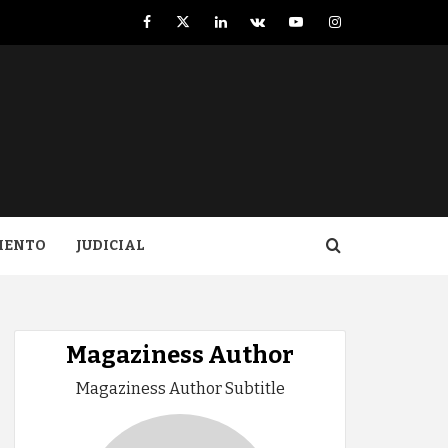
Facebook
Twitter
LinkedIn
VK
YouTube
Instagram
IENTO
JUDICIAL
Magaziness Author
Magaziness Author Subtitle