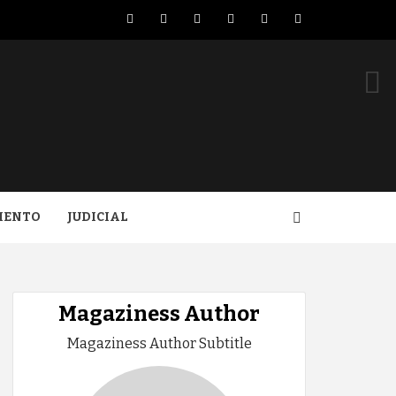
Facebook
Twitter
LinkedIn
VK
YouTube
Instagram
IENTO
JUDICIAL
Magaziness Author
Magaziness Author Subtitle