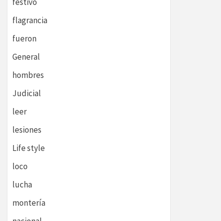
festivo
flagrancia
fueron
General
hombres
Judicial
leer
lesiones
Life style
loco
lucha
montería