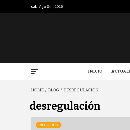
Skip
sáb. Ago 8th, 2026
to
content
BUGA.
INICIO
ACTUAL
HOME
BLOG
DESREGULACIÓN
desregulación
NEGOCIOS