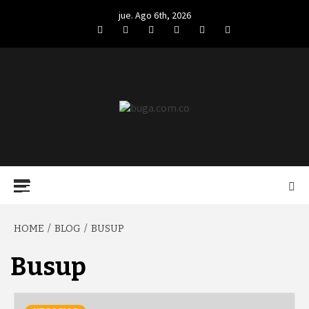
Skip
jue. Ago 6th, 2026
to
Facebook
Twitter
LinkedIn
VK
YouTube
Instagram
content
BUGA.COM.CO
Primary
Menu
HOME
BLOG
BUSUP
Busup