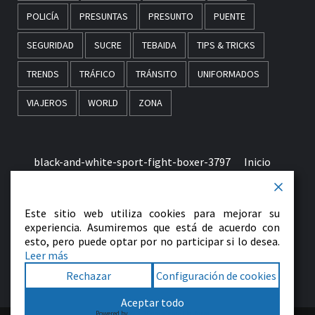
POLICÍA
PRESUNTAS
PRESUNTO
PUENTE
SEGURIDAD
SUCRE
TEBAIDA
TIPS & TRICKS
TRENDS
TRÁFICO
TRÁNSITO
UNIFORMADOS
VIAJEROS
WORLD
ZONA
black-and-white-sport-fight-boxer-3797
Inicio
Términos & Condiciones de Uso
Este sitio web utiliza cookies para mejorar su
early-morning-in-monaco-picjumbo-com
experiencia. Asumiremos que está de acuerdo con
esto, pero puede optar por no participar si lo desea.
Leer más
Contactenos
Rechazar
Configuración de cookies
Facebook
Twitter
LinkedIn
VK
YouTube
Instagram
Aceptar todo
Powered by
WPLP Compliance Platform