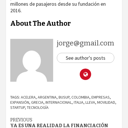
millones de pasajeros desde su fundación en
2016.
About The Author
jorge@gmail.com
See author's posts
TAGS:
ACELERA
,
ARGENTINA
,
BUSUP
,
COLOMBIA
,
EMPRESAS
,
EXPANSIÓN
,
GRECIA
,
INTERNACIONAL
,
ITALIA
,
LLEVA
,
MOVILIDAD
,
STARTUP
,
TECNOLOGÍA
Continue
PREVIOUS
YA ES UNA REALIDAD LA FINANCIACIÓN