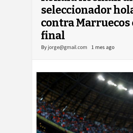
seleccionador hola
contra Marruecos e
final
By
jorge@gmail.com
1 mes ago
agram