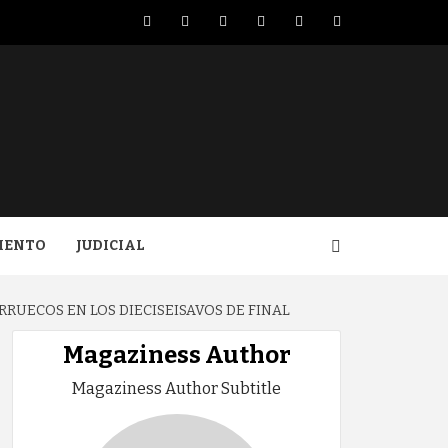
Facebook
Twitter
LinkedIn
VK
YouTube
Instagram
IENTO
JUDICIAL
UECOS EN LOS DIECISEISAVOS DE FINAL
Magaziness Author
Magaziness Author Subtitle