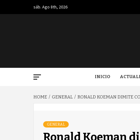
Skip
sáb. Ago 8th, 2026
to
content
BUGA.
INICIO
ACTUAL
HOME
GENERAL
RONALD KOEMAN DIMITE CO
GENERAL
Ronald Koeman d