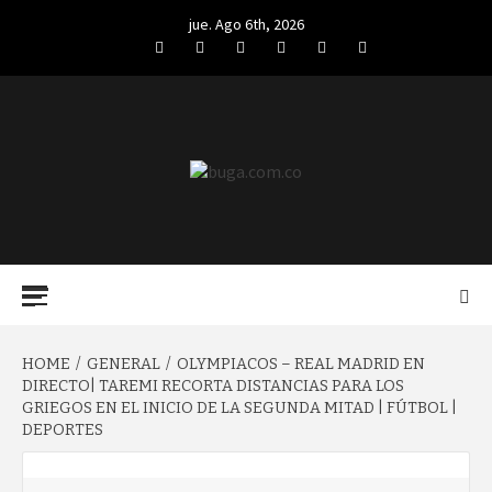
Skip
jue. Ago 6th, 2026
to
Facebook
Twitter
LinkedIn
VK
YouTube
Instagram
content
BUGA.COM.CO
Primary
Menu
HOME
GENERAL
OLYMPIACOS – REAL MADRID EN
DIRECTO| TAREMI RECORTA DISTANCIAS PARA LOS
GRIEGOS EN EL INICIO DE LA SEGUNDA MITAD | FÚTBOL |
DEPORTES