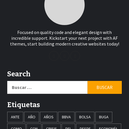
Focused on quality code and elegant design with
incredible support. Kickstart your next project with AF
themes, start building modern creative websites today!
Search
Buscar:
Etiquetas
ANTE
AÑO
AÑOS
BBVA
BOLSA
BUGA
COMO
CON
CRISIS
DEL
DESDE
ECONOMÍA