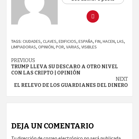
TAGS:
CIUDADES
,
CLAVES
,
EDIFICIOS
,
ESPAÑA
,
FIN
,
HACEN
,
LAS
,
LIMPIADORAS
,
OPINIÓN
,
POR
,
VARIAS
,
VISIBLES
Continue
PREVIOUS
TRUMP LLEVA SU DESCARO A OTRO NIVEL
Reading
CON LAS CRIPTO | OPINIÓN
NEXT
EL RELEVO DE LOS GUARDIANES DEL DINERO
DEJA UN COMENTARIO
Tu dirección de correo electrónico no será publicada.