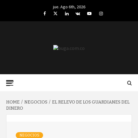
Skip
jue. Ago 6th, 2026
to
Facebook
Twitter
LinkedIn
VK
YouTube
Instagram
content
BUGA.COM.CO
Primary
Menu
HOME
NEGOCIOS
EL RELEVO DE LOS GUARDIANES DEL
DINERO
NEGOCIOS