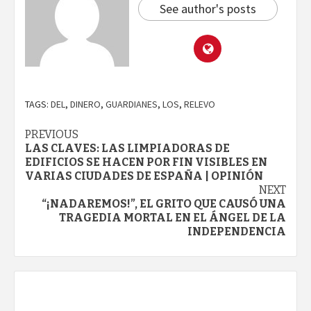
See author's posts
TAGS:
DEL
,
DINERO
,
GUARDIANES
,
LOS
,
RELEVO
Continue
PREVIOUS
LAS CLAVES: LAS LIMPIADORAS DE
Reading
EDIFICIOS SE HACEN POR FIN VISIBLES EN
VARIAS CIUDADES DE ESPAÑA | OPINIÓN
NEXT
“¡NADAREMOS!”, EL GRITO QUE CAUSÓ UNA
TRAGEDIA MORTAL EN EL ÁNGEL DE LA
INDEPENDENCIA