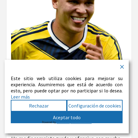
Este sitio web utiliza cookies para mejorar su
experiencia. Asumiremos que está de acuerdo con
Juan Fer Quintero
esto, pero puede optar por no participar si lo desea.
Leer más
Edad:
33 años
Rechazar
Configuración de cookies
Equipo:
River Plate
Aceptar todo
Powered by
WPLP Compliance Platform
Veces internacional:
49