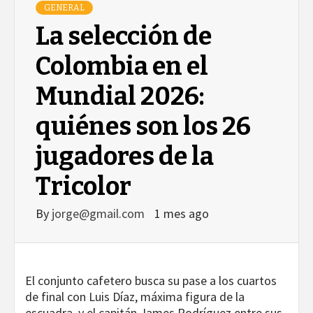
GENERAL
La selección de
Colombia en el
Mundial 2026:
quiénes son los 26
jugadores de la
Tricolor
By
jorge@gmail.com
1 mes ago
El conjunto cafetero busca su pase a los cuartos
de final con Luis Díaz, máxima figura de la
escuadra, y el capitán James Rodríguez entre sus