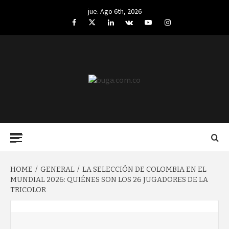
Skip
jue. Ago 6th, 2026
to
Facebook
Twitter
LinkedIn
VK
YouTube
Instagram
content
BUGA.COM.CO
Primary
Menu
HOME
GENERAL
LA SELECCIÓN DE COLOMBIA EN EL
MUNDIAL 2026: QUIÉNES SON LOS 26 JUGADORES DE LA
TRICOLOR