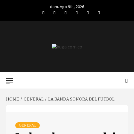
Skip
dom. Ago 9th, 2026
to
Facebook
Twitter
LinkedIn
VK
YouTube
Instagram
content
BUGA.COM.CO
Primary
Menu
HOME
GENERAL
LA BANDA SONORA DEL FÚTBOL
GENERAL