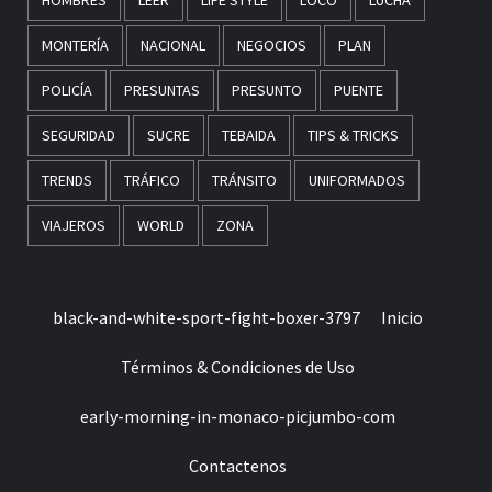
HOMBRES
LEER
LIFE STYLE
LOCO
LUCHA
MONTERÍA
NACIONAL
NEGOCIOS
PLAN
POLICÍA
PRESUNTAS
PRESUNTO
PUENTE
SEGURIDAD
SUCRE
TEBAIDA
TIPS & TRICKS
TRENDS
TRÁFICO
TRÁNSITO
UNIFORMADOS
VIAJEROS
WORLD
ZONA
black-and-white-sport-fight-boxer-3797
Inicio
Términos & Condiciones de Uso
early-morning-in-monaco-picjumbo-com
Contactenos