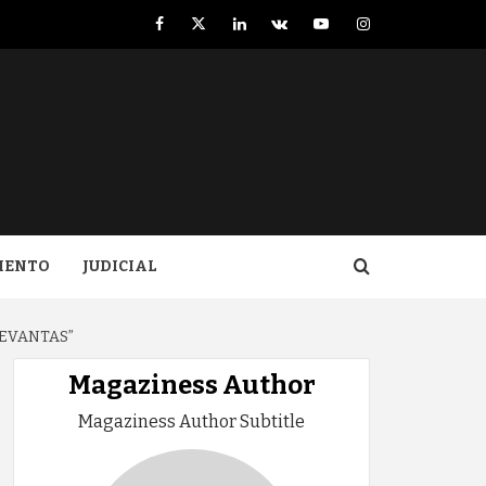
Facebook
Twitter
LinkedIn
VK
YouTube
Instagram
IENTO
JUDICIAL
LEVANTAS”
Magaziness Author
Magaziness Author Subtitle