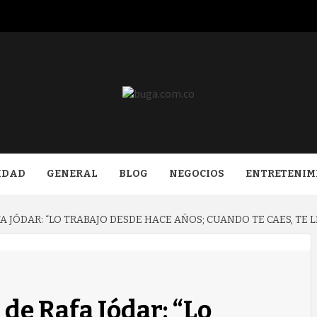
COM.CO
IDAD
GENERAL
BLOG
NEGOCIOS
ENTRETENIM
A JÓDAR: “LO TRABAJO DESDE HACE AÑOS; CUANDO TE CAES, TE 
 de Rafa Jódar: “Lo