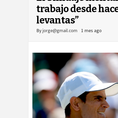
trabajo desde hace
levantas”
By
jorge@gmail.com
1 mes ago
agram