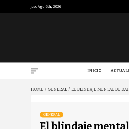
Skip
jue. Ago 6th, 2026
to
content
BUGA.
INICIO
ACTUAL
HOME
GENERAL
EL BLINDAJE MENTAL DE RAF
GENERAL
El blindaje mental