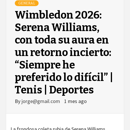
GENERAL
Wimbledon 2026:
Serena Williams,
con toda su aura en
un retorno incierto:
“Siempre he
preferido lo difícil” |
Tenis | Deportes
By
jorge@gmail.com
1 mes ago
La frondosa coleta rubia de Serena Williams