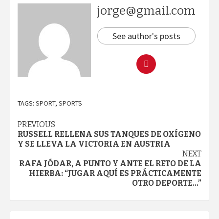
jorge@gmail.com
See author's posts
TAGS:
SPORT
,
SPORTS
Continue
PREVIOUS
RUSSELL RELLENA SUS TANQUES DE OXÍGENO
Reading
Y SE LLEVA LA VICTORIA EN AUSTRIA
NEXT
RAFA JÓDAR, A PUNTO Y ANTE EL RETO DE LA
HIERBA: “JUGAR AQUÍ ES PRÁCTICAMENTE
OTRO DEPORTE…”