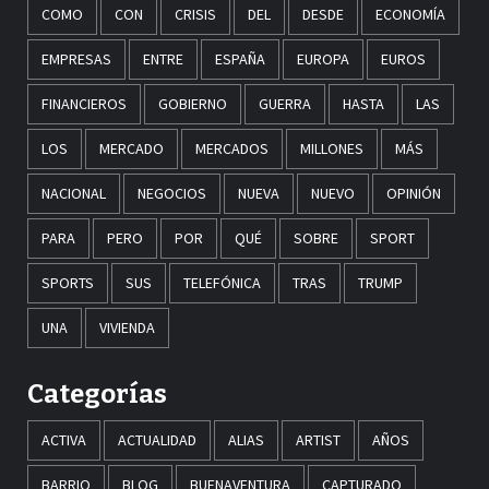
COMO
CON
CRISIS
DEL
DESDE
ECONOMÍA
EMPRESAS
ENTRE
ESPAÑA
EUROPA
EUROS
FINANCIEROS
GOBIERNO
GUERRA
HASTA
LAS
LOS
MERCADO
MERCADOS
MILLONES
MÁS
NACIONAL
NEGOCIOS
NUEVA
NUEVO
OPINIÓN
PARA
PERO
POR
QUÉ
SOBRE
SPORT
SPORTS
SUS
TELEFÓNICA
TRAS
TRUMP
UNA
VIVIENDA
Categorías
ACTIVA
ACTUALIDAD
ALIAS
ARTIST
AÑOS
BARRIO
BLOG
BUENAVENTURA
CAPTURADO