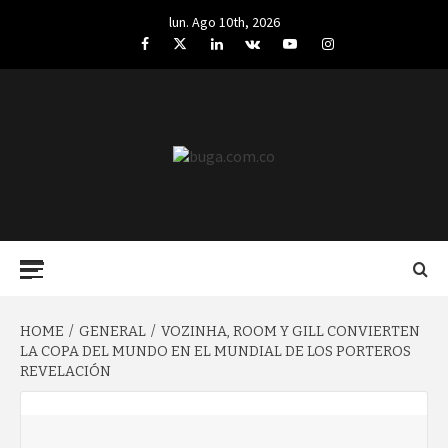
Skip
lun. Ago 10th, 2026
to
Facebook
Twitter
LinkedIn
VK
YouTube
Instagram
content
BUGA.COM.CO
Primary
Menu
HOME
GENERAL
VOZINHA, ROOM Y GILL CONVIERTEN
LA COPA DEL MUNDO EN EL MUNDIAL DE LOS PORTEROS
REVELACIÓN