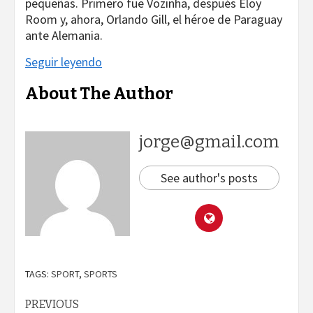
pequeñas. Primero fue Vozinha, después Eloy
Room y, ahora, Orlando Gill, el héroe de Paraguay
ante Alemania.
Seguir leyendo
About The Author
jorge@gmail.com
See author's posts
TAGS:
SPORT
,
SPORTS
Continue
PREVIOUS