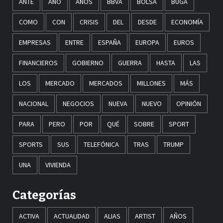
ANTE
AÑO
AÑOS
BBVA
BOLSA
BUGA
COMO
CON
CRISIS
DEL
DESDE
ECONOMÍA
EMPRESAS
ENTRE
ESPAÑA
EUROPA
EUROS
FINANCIEROS
GOBIERNO
GUERRA
HASTA
LAS
LOS
MERCADO
MERCADOS
MILLONES
MÁS
NACIONAL
NEGOCIOS
NUEVA
NUEVO
OPINIÓN
PARA
PERO
POR
QUÉ
SOBRE
SPORT
SPORTS
SUS
TELEFÓNICA
TRAS
TRUMP
UNA
VIVIENDA
Categorías
ACTIVA
ACTUALIDAD
ALIAS
ARTIST
AÑOS