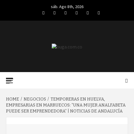
Skip
sáb. Ago 8th, 2026
to
Facebook
Twitter
LinkedIn
VK
YouTube
Instagram
content
BUGA.COM.CO
Primary
Menu
HOME
NEGOCIOS
TEMPORERAS EN HUELVA,
EMPRESARIAS EN MARRUECOS: “UNA MUJER ANALFABETA
PUEDE SER EMPRENDEDORA” | NOTICIAS DE ANDALUCÍA