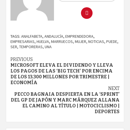
TAGS:
ANALFABETA
,
ANDALUCÍA
,
EMPRENDEDORA
,
EMPRESARIAS
,
HUELVA
,
MARRUECOS
,
MUJER
,
NOTICIAS
,
PUEDE
,
SER
,
TEMPORERAS
,
UNA
Continue
PREVIOUS
MICROSOFT ELEVA EL DIVIDENDO Y LLEVA
Reading
LOS PAGOS DE LAS ‘BIG TECH’ POR ENCIMA
DE LOS 13.300 MILLONES POR TRIMESTRE |
ECONOMÍA
NEXT
PECCO BAGNAIA DESPIERTA EN LA ‘SPRINT’
DEL GP DE JAPÓN Y MARC MÁRQUEZ ALLANA
EL CAMINO AL TÍTULO | MOTOCICLISMO |
DEPORTES