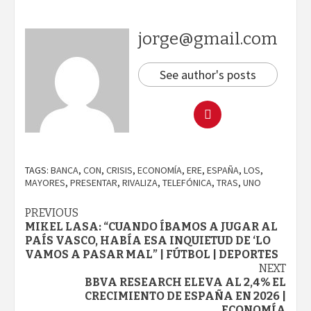
jorge@gmail.com
See author's posts
TAGS:
BANCA
,
CON
,
CRISIS
,
ECONOMÍA
,
ERE
,
ESPAÑA
,
LOS
,
MAYORES
,
PRESENTAR
,
RIVALIZA
,
TELEFÓNICA
,
TRAS
,
UNO
Continue
PREVIOUS
MIKEL LASA: “CUANDO ÍBAMOS A JUGAR AL
Reading
PAÍS VASCO, HABÍA ESA INQUIETUD DE ‘LO
VAMOS A PASAR MAL” | FÚTBOL | DEPORTES
NEXT
BBVA RESEARCH ELEVA AL 2,4% EL
CRECIMIENTO DE ESPAÑA EN 2026 |
ECONOMÍA