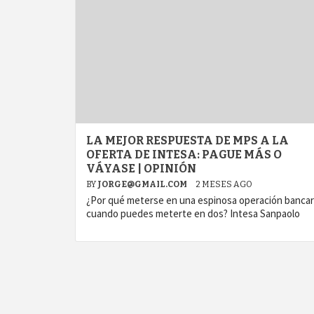
LA MEJOR RESPUESTA DE MPS A LA
OFERTA DE INTESA: PAGUE MÁS O
VÁYASE | OPINIÓN
BY
JORGE@GMAIL.COM
2 MESES AGO
¿Por qué meterse en una espinosa operación bancar
cuando puedes meterte en dos? Intesa Sanpaolo
agram