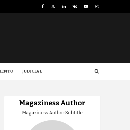
Facebook
Twitter
LinkedIn
VK
YouTube
Instagram
IENTO
JUDICIAL
Magaziness Author
Magaziness Author Subtitle