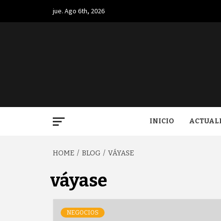
Skip
jue. Ago 6th, 2026
to
content
BUGA.
INICIO
ACTUAL
HOME
BLOG
VÁYASE
váyase
NEGOCIOS