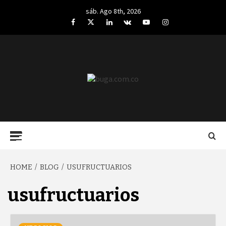
Skip
sáb. Ago 8th, 2026
to
Facebook
Twitter
LinkedIn
VK
YouTube
Instagram
content
BUGA.COM.CO
Primary
Menu
HOME
BLOG
USUFRUCTUARIOS
usufructuarios