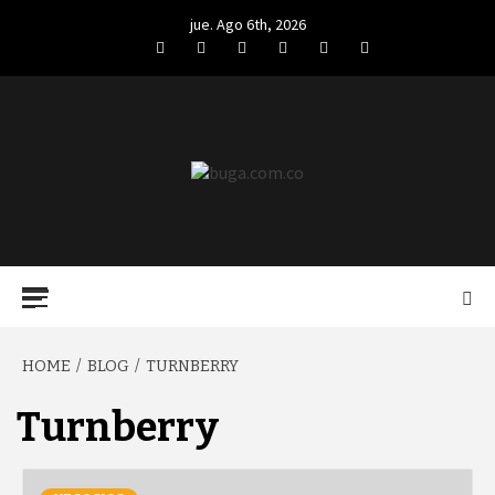
Skip
jue. Ago 6th, 2026
to
Facebook
Twitter
LinkedIn
VK
YouTube
Instagram
content
BUGA.COM.CO
Primary
Menu
HOME
BLOG
TURNBERRY
Turnberry