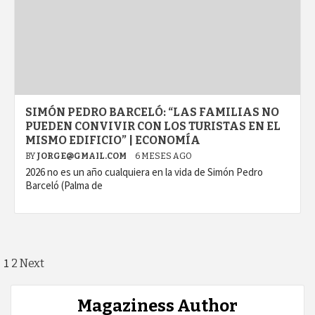
SIMÓN PEDRO BARCELÓ: “LAS FAMILIAS NO
PUEDEN CONVIVIR CON LOS TURISTAS EN EL
MISMO EDIFICIO” | ECONOMÍA
BY
JORGE@GMAIL.COM
6 MESES AGO
2026 no es un año cualquiera en la vida de Simón Pedro
Barceló (Palma de
Paginación
1
2
Next
de
Magaziness Author