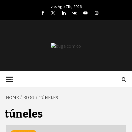
Skip
vie. Ago 7th, 2026
to
Facebook
Twitter
LinkedIn
VK
YouTube
Instagram
content
BUGA.COM.CO
Primary
Menu
HOME
BLOG
TÚNELES
túneles