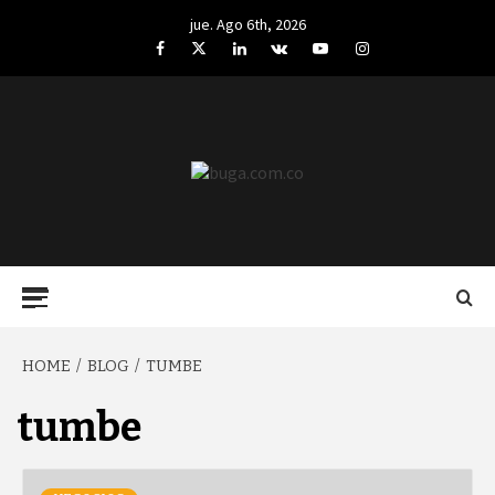
Skip
jue. Ago 6th, 2026
to
Facebook
Twitter
LinkedIn
VK
YouTube
Instagram
content
BUGA.COM.CO
Primary
Menu
HOME
BLOG
TUMBE
tumbe