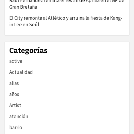
Raúl Fernández remata el festín de Aprilia en el GP de
Gran Bretaña
El City remonta al Atlético y arruina la fiesta de Kang-
in Lee en Seúl
Categorías
activa
Actualidad
alias
años
Artist
atención
barrio