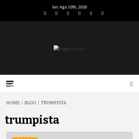
Skip
lun. Ago 10th, 2026
to
Facebook
Twitter
LinkedIn
VK
YouTube
Instagram
content
BUGA.COM.CO
Primary
Menu
HOME
BLOG
TRUMPISTA
trumpista