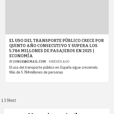
EL USO DEL TRANSPORTE PÚBLICO CRECE POR
QUINTO AÑO CONSECUTIVO Y SUPERA LOS
5.784 MILLONES DE PASAJEROS EN 2025 |
ECONOMÍA
BY
JORGE@GMAIL.COM
6 MESES AGO
El uso del transporte público en España sigue creciendo.
Más de 5.784 millones de personas
Paginación
1
2
Next
de