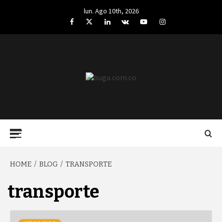
Skip
lun. Ago 10th, 2026
to
Facebook
Twitter
LinkedIn
VK
YouTube
Instagram
content
BUGA.COM.CO
Primary
Menu
HOME
BLOG
TRANSPORTE
transporte