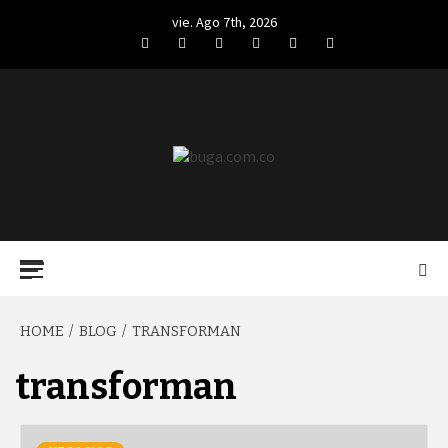
Skip
vie. Ago 7th, 2026
to
Facebook
Twitter
LinkedIn
VK
YouTube
Instagram
content
BUGA.COM.CO
Primary
Menu
HOME
BLOG
TRANSFORMAN
transforman