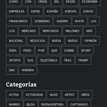
COMO
CON
CRISIS
DEL
DESDE
ECONOMÍA
EMPRESAS
ENTRE
ESPAÑA
EUROPA
EUROS
FINANCIEROS
GOBIERNO
GUERRA
HASTA
LAS
LOS
MERCADO
MERCADOS
MILLONES
MÁS
NACIONAL
NEGOCIOS
NUEVA
NUEVO
OPINIÓN
PARA
PERO
POR
QUÉ
SOBRE
SPORT
SPORTS
SUS
TELEFÓNICA
TRAS
TRUMP
UNA
VIVIENDA
Categorías
ACTIVA
ACTUALIDAD
ALIAS
ARTIST
AÑOS
BARRIO
BLOG
BUENAVENTURA
CAPTURADO