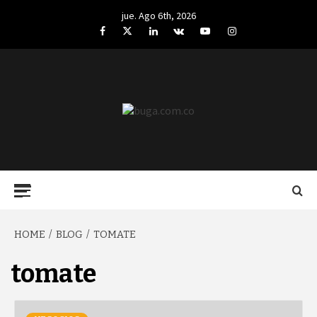
Skip
jue. Ago 6th, 2026
to
Facebook
Twitter
LinkedIn
VK
YouTube
Instagram
content
BUGA.COM.CO
Primary
Menu
HOME
BLOG
TOMATE
tomate