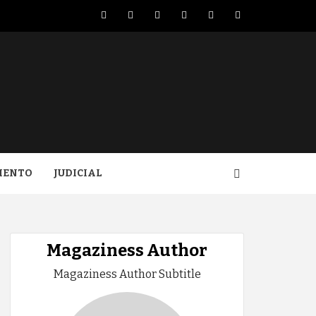
Facebook
Twitter
LinkedIn
VK
YouTube
Instagram
IENTO
JUDICIAL
Magaziness Author
Magaziness Author Subtitle