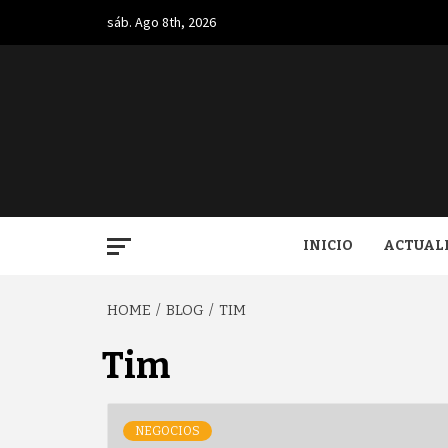
Skip
sáb. Ago 8th, 2026
to
content
BUGA.
INICIO
ACTUAL
HOME
BLOG
TIM
Tim
NEGOCIOS