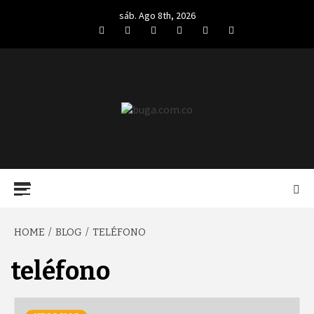
Skip
sáb. Ago 8th, 2026
to
Facebook
Twitter
LinkedIn
VK
YouTube
Instagram
content
BUGA.COM.CO
Primary
Menu
HOME
BLOG
TELÉFONO
teléfono