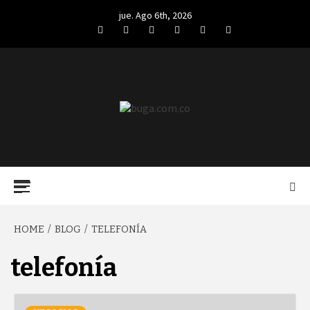
Skip
jue. Ago 6th, 2026
to
Facebook
Twitter
LinkedIn
VK
YouTube
Instagram
content
BUGA.COM.CO
Primary
Menu
HOME
BLOG
TELEFONÍA
telefonía