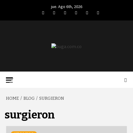
Skip
jue. Ago 6th, 2026
to
Facebook
Twitter
LinkedIn
VK
YouTube
Instagram
content
BUGA.COM.CO
Primary
Menu
HOME
BLOG
SURGIERON
surgieron