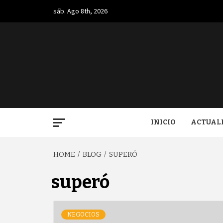
Skip
sáb. Ago 8th, 2026
to
content
BUGA.
INICIO
ACTUAL
HOME
BLOG
SUPERÓ
superó
NEGOCIOS