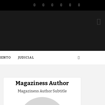
Facebook
Twitter
LinkedIn
VK
YouTube
Instagram
IENTO
JUDICIAL
Magaziness Author
Magaziness Author Subtitle