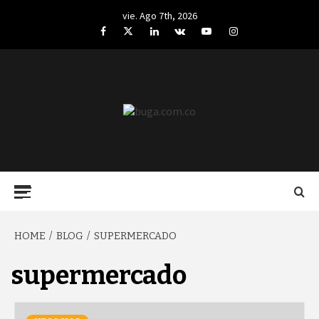
Skip
vie. Ago 7th, 2026
to
Facebook
Twitter
LinkedIn
VK
YouTube
Instagram
content
BUGA.COM.CO
Primary
Menu
HOME
BLOG
SUPERMERCADO
supermercado