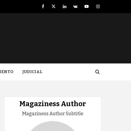
Facebook
Twitter
LinkedIn
VK
YouTube
Instagram
IENTO
JUDICIAL
Magaziness Author
Magaziness Author Subtitle