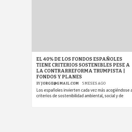
EL 40% DE LOS FONDOS ESPAÑOLES
TIENE CRITERIOS SOSTENIBLES PESE A
LA CONTRARREFORMA TRUMPISTA |
FONDOS Y PLANES
BY
JORGE@GMAIL.COM
5 MESES AGO
Los españoles invierten cada vez más acogiéndose 
criterios de sostenibilidad ambiental, social y de
agram