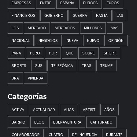
EMPRESAS
ENTRE
ESPAÑA
EUROPA
EUROS
FINANCIEROS
GOBIERNO
GUERRA
HASTA
LAS
LOS
MERCADO
MERCADOS
MILLONES
MÁS
NACIONAL
NEGOCIOS
NUEVA
NUEVO
OPINIÓN
PARA
PERO
POR
QUÉ
SOBRE
SPORT
SPORTS
SUS
TELEFÓNICA
TRAS
TRUMP
UNA
VIVIENDA
Categorías
ACTIVA
ACTUALIDAD
ALIAS
ARTIST
AÑOS
BARRIO
BLOG
BUENAVENTURA
CAPTURADO
COLABORADOR
CUATRO
DELINCUENCIA
DURANTE