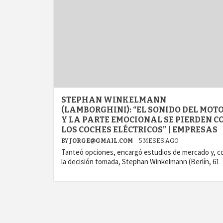
STEPHAN WINKELMANN
(LAMBORGHINI): “EL SONIDO DEL MOT
Y LA PARTE EMOCIONAL SE PIERDEN C
LOS COCHES ELÉCTRICOS” | EMPRESAS
BY
JORGE@GMAIL.COM
5 MESES AGO
Tanteó opciones, encargó estudios de mercado y, c
la decisión tomada, Stephan Winkelmann (Berlín, 61
agram