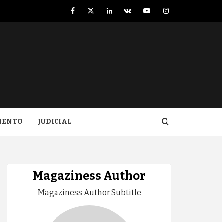
Facebook
Twitter
LinkedIn
VK
YouTube
Instagram
IENTO
JUDICIAL
Magaziness Author
Magaziness Author Subtitle