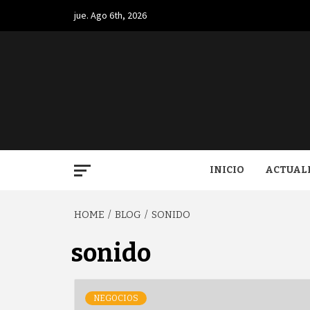
Skip
jue. Ago 6th, 2026
to
content
BUGA.
INICIO
ACTUAL
HOME
BLOG
SONIDO
sonido
NEGOCIOS