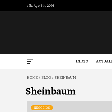
Skip
sáb. Ago 8th, 2026
to
content
BUGA.
INICIO
ACTUAL
HOME
BLOG
SHEINBAUM
Sheinbaum
NEGOCIOS