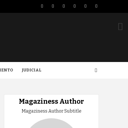
Facebook
Twitter
LinkedIn
VK
YouTube
Instagram
IENTO
JUDICIAL
Magaziness Author
Magaziness Author Subtitle