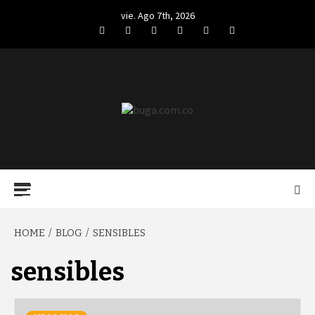
Skip
vie. Ago 7th, 2026
to
Facebook
Twitter
LinkedIn
VK
YouTube
Instagram
content
BUGA.COM.CO
Primary
Menu
HOME
BLOG
SENSIBLES
sensibles